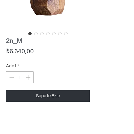
2n_M
Fiyat
₺6.640,00
Adet
*
Sepete Ekle