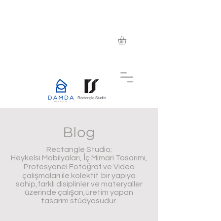
Rectangle Studio
Blog
Rectangle Studio;
Heykelsi Mobilyaları, İç Mimari Tasarımı,
Profesyonel Fotoğraf ve Video
çalışmaları ile kolektif bir yapıya
sahip,farklı disiplinler ve materyaller
üzerinde çalışan,üretim yapan
tasarım stüdyosudur.